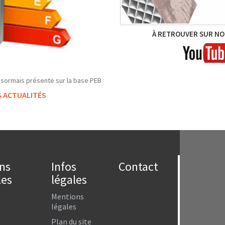
À RETROUVER SUR NO
ésormais présente sur la base PEB
 ACTUALITÉS
ns
Infos
Contact
les
légales
Mentions
légales
Plan du site