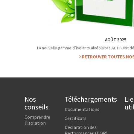
AOÛT 2025
La nouvelle gamme d’isolants alvéolaires ACTIS est d
RETROUVER TOUTES NOS
Nos
Téléchargements
Lie
conseils
uti
Documentations
Comprendre
Certificats
l'isolation
Déclaration des
Performances (DOP)