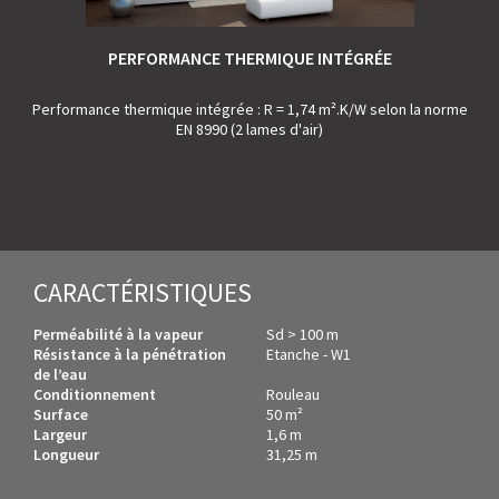
PERFORMANCE THERMIQUE INTÉGRÉE
Performance thermique intégrée : R = 1,74 m².K/W selon la norme
EN 8990 (2 lames d'air)
CARACTÉRISTIQUES
Perméabilité à la vapeur
Sd > 100 m
Résistance à la pénétration
Etanche - W1
de l’eau
Conditionnement
Rouleau
Surface
50 m²
Largeur
1,6 m
Longueur
31,25 m