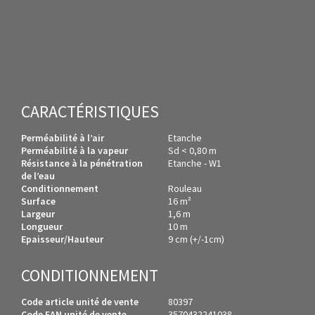
CARACTÉRISTIQUES
Perméabilité à l’air
Etanche
Perméabilité à la vapeur
Sd < 0,80 m
Résistance à la pénétration
Etanche - W1
de l’eau
Conditionnement
Rouleau
Surface
16 m²
Largeur
1,6 m
Longueur
10 m
Epaisseur/Hauteur
9 cm (+/-1cm)
CONDITIONNEMENT
Code article unité de vente
80397
Code EAN unité de vente
3570432241038