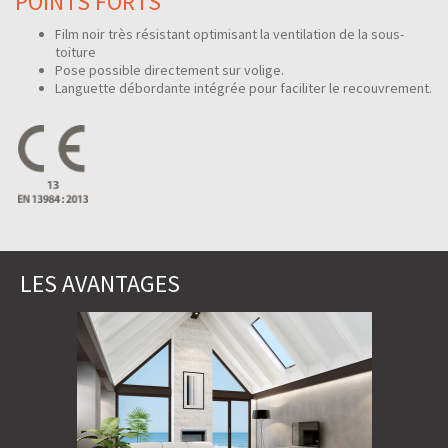
POINTS FORTS
Film noir très résistant optimisant la ventilation de la sous-
toiture
Pose possible directement sur volige.
Languette débordante intégrée pour faciliter le recouvrement.
LES AVANTAGES
B
(-